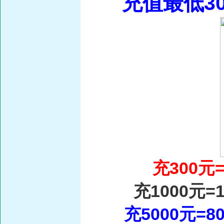
充值最低3
充300元
充1000元=
充5000元=8