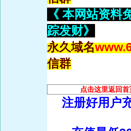
《 本网站资料
踪发财》
永久域名
www.6
信群
点击这里返回
首
注册好用户