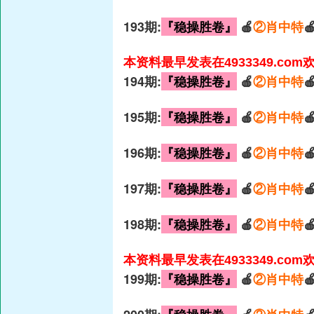
193期:
『稳操胜卷』
🍎
②肖中特

本资料最早发表在4933349.co
194期:
『稳操胜卷』
🍎
②肖中特

195期:
『稳操胜卷』
🍎
②肖中特

196期:
『稳操胜卷』
🍎
②肖中特

197期:
『稳操胜卷』
🍎
②肖中特

198期:
『稳操胜卷』
🍎
②肖中特

本资料最早发表在4933349.co
199期:
『稳操胜卷』
🍎
②肖中特
