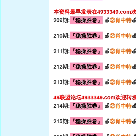
本资料最早发表在4933349.co
209期:
『稳操胜卷』
🍎
②肖中特

210期:
『稳操胜卷』
🍎
②肖中特

211期:
『稳操胜卷』
🍎
②肖中特

212期:
『稳操胜卷』
🍎
②肖中特

213期:
『稳操胜卷』
🍎
②肖中特

49联盟论坛4933349.com欢迎转
214期:
『稳操胜卷』
🍎
②肖中特

215期:
『稳操胜卷』
🍎
②肖中特
