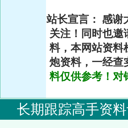
站长宣言：
感谢
关注！同时也邀
料，本网站资料
炮资料，一经查
料仅供参考！对
长期跟踪高手资料记住