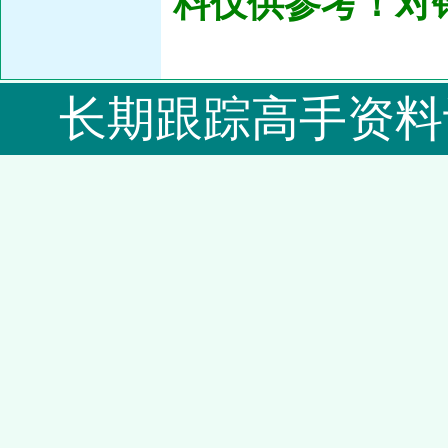
料仅供参考！对
长期跟踪高手资料记住