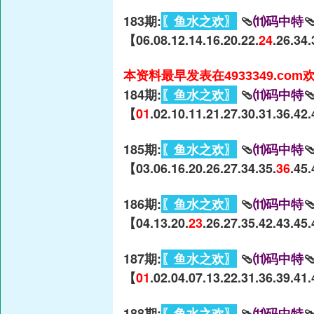
183期:
〖鱼水之欢〗
🩴
⑾码中特

【06.08.12.14.16.20.22.
24
.26.34
本资料最早发表在4933349.co
184期:
〖鱼水之欢〗
🩴
⑾码中特

【
01
.02.10.11.21.27.30.31.36.42
185期:
〖鱼水之欢〗
🩴
⑾码中特

【03.06.16.20.26.27.34.35.
36
.45
186期:
〖鱼水之欢〗
🩴
⑾码中特

【04.13.20.
23
.26.27.35.42.43.45
187期:
〖鱼水之欢〗
🩴
⑾码中特

【
01
.02.04.07.13.22.31.36.39.41
188期:
〖鱼水之欢〗
🩴
⑾码中特
