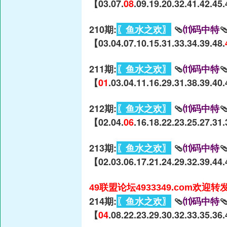
【03.07.
08
.09.19.20.32.41.42.45
210期:
〖鱼水之欢〗
🩴
⑾码中特

【03.04.07.10.15.31.33.34.39.48.
211期:
〖鱼水之欢〗
🩴
⑾码中特

【
01
.03.04.11.16.29.31.38.39.40
212期:
〖鱼水之欢〗
🩴
⑾码中特

【02.04.
06
.16.18.22.23.25.27.31
213期:
〖鱼水之欢〗
🩴
⑾码中特

【02.03.06.17.21.24.29.32.39.44
49联盟论坛4933349.com欢迎转
214期:
〖鱼水之欢〗
🩴
⑾码中特

【
04
.08.22.23.29.30.32.33.35.36