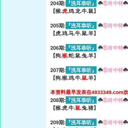
204期:
『洗耳恭听』
☘️
⑥肖中特
☘
【猴.
虎
.鸡.龙.牛.鼠】
205期:
『洗耳恭听』
☘️
⑥肖中特
☘
【虎.鸡.马.牛.鼠.羊】
206期:
『洗耳恭听』
☘️
⑥肖中特
☘
【狗.
猴
.蛇.鼠.兔.羊】
207期:
『洗耳恭听』
☘️
⑥肖中特
☘
【狗.猴.鸡.牛.
鼠
.羊】
本资料最早发表在4933349.co
208期:
『洗耳恭听』
☘️
⑥肖中特
☘
【猴.虎.牛.
鼠
.兔.猪】
209期:
『洗耳恭听』
☘️
⑥肖中特
☘