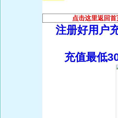
点击这里返回
首
注册好用户
充值最低3