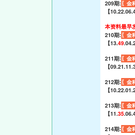
209期:
〖金
【10.22.06.4
本资料最早发
210期:
〖金
【13.
49
.04.
211期:
〖金
【09.21.11.3
212期:
〖金
【10.22.01.2
213期:
〖金
【11.
35
.06.
214期:
〖金