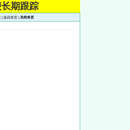
便长期跟踪
 |
返回首页
|
关闭本页