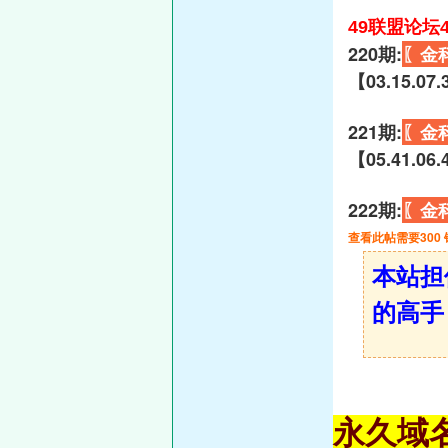
49联盟论坛4
220期:
〖金
【03.15.07.3
221期:
〖金
【05.41.06.
222期:
〖金
查看此帖需要300 
本站担
的高手
永久域