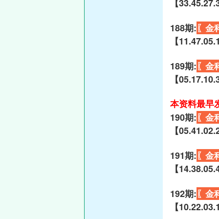
【33.45.27.3
188期:
〖金
【11.47.05.
189期:
〖金
【05.17.10.
本资料最早发
190期:
〖金
【05.41.02.
191期:
〖金
【14.38.05.
192期:
〖金
【10.22.03.