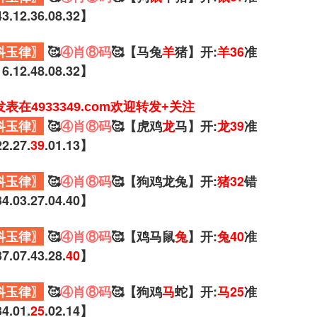
43.12.36.08.32】
科玉律〗
🥰
④肖⑧码
🥰【马兔
羊
猪】开:
羊36
准
16.12.48.08.32】
表在4933349.com欢迎转发+关注
科玉律〗
🥰
④肖⑧码
🥰【虎鸡
龙
马】开:
龙39
准
2.27.
39
.01.13】
科玉律〗
🥰
④肖⑧码
🥰【狗鸡龙兔】开:
猪32
错
34.03.27.04.40】
科玉律〗
🥰
④肖⑧码
🥰【鸡马鼠
兔
】开:
兔40
准
7.07.43.28.
40
】
科玉律〗
🥰
④肖⑧码
🥰【狗鸡
马
蛇】开:
马25
准
4.01.
25
.02.14】